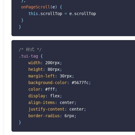
}
,
onPageScroll
(
e
)
{
this
.
scrollTop 
=
 e
.
scrollTop

}
}
/* 样式 */
.tui-tag
{
width
:
 200rpx
;
height
:
 80rpx
;
margin-left
:
 30rpx
;
background-color
:
 #5677fc
;
color
:
 #fff
;
display
:
 flex
;
align-items
:
 center
;
justify-content
:
 center
;
border-radius
:
 6rpx
;
}