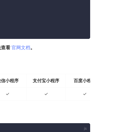
(opens new window)
先查看
官网文档
。
微信小程序
支付宝小程序
百度小程序
字节小程
✓
✓
✓
✓