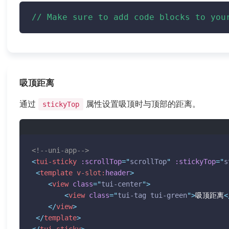
// Make sure to add code blocks to you
吸顶距离
通过
属性设置吸顶时与顶部的距离。
stickyTop
<!--uni-app-->
<
tui-sticky
:scrollTop
=
"
scrollTop
"
:stickyTop
=
"
s
<
template
v-slot:
header
>
<
view
class
=
"
tui-center
"
>
<
view
class
=
"
tui-tag tui-green
"
>
吸顶距离
<
</
view
>
</
template
>