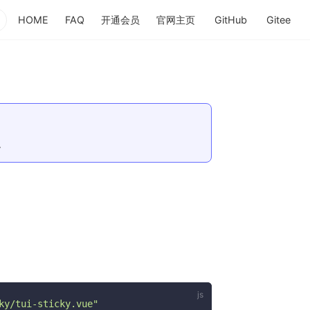
HOME
FAQ
开通会员
官网主页
GitHub
Gitee
(opens new window)
(opens new 
(op
。
ky/tui-sticky.vue"