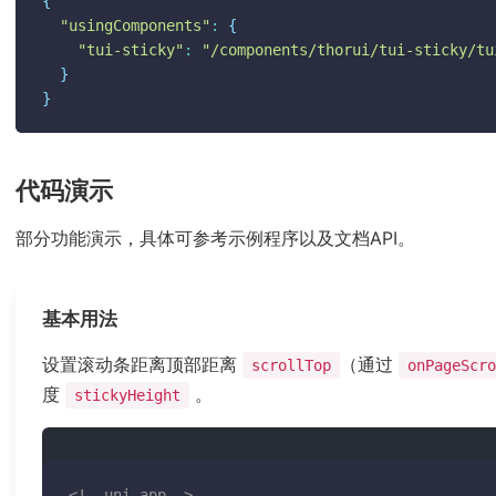
{
"usingComponents"
:
{
"tui-sticky"
:
"/components/thorui/tui-sticky/tu
}
}
代码演示
部分功能演示，具体可参考示例程序以及文档API。
基本用法
设置滚动条距离顶部距离
（通过
scrollTop
onPageScro
度
。
stickyHeight
<!--uni-app-->