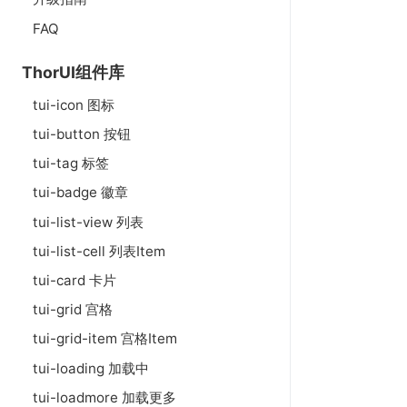
FAQ
ThorUI组件库
tui-icon 图标
tui-button 按钮
tui-tag 标签
tui-badge 徽章
tui-list-view 列表
tui-list-cell 列表Item
tui-card 卡片
tui-grid 宫格
tui-grid-item 宫格Item
tui-loading 加载中
tui-loadmore 加载更多