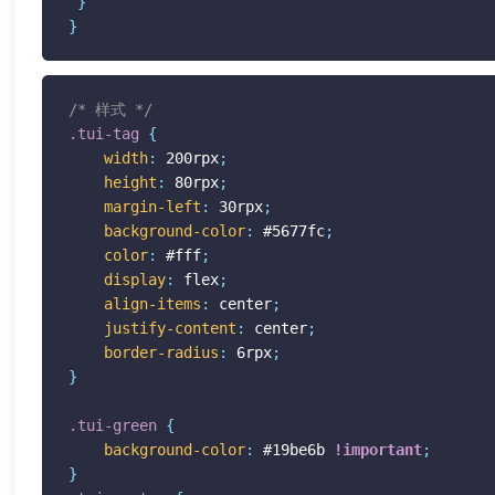
}
}
/* 样式 */
.tui-tag
{
width
:
 200rpx
;
height
:
 80rpx
;
margin-left
:
 30rpx
;
background-color
:
 #5677fc
;
color
:
 #fff
;
display
:
 flex
;
align-items
:
 center
;
justify-content
:
 center
;
border-radius
:
 6rpx
;
}
.tui-green
{
background-color
:
 #19be6b 
!important
;
}