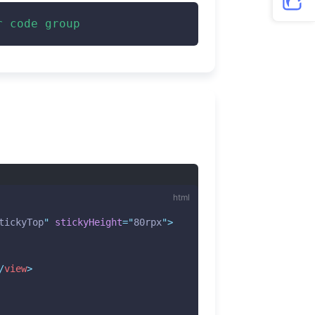
r code group
tickyTop
"
stickyHeight
=
"
80rpx
"
>
/
view
>