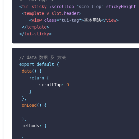
<
tui-sticky
:scrollTop
=
"
scrollTop
"
stickyHeight
=
<
template
v-slot:
header
>
<
view
class
=
"
tui-tag
"
>
基本用法
</
view
>
</
template
>
</
tui-sticky
>
// data 数据 及 方法
export
default
{
data
(
)
{
return
{
 		scrollTop
:
0
}
}
,
onLoad
(
)
{
}
,
 methods
:
{