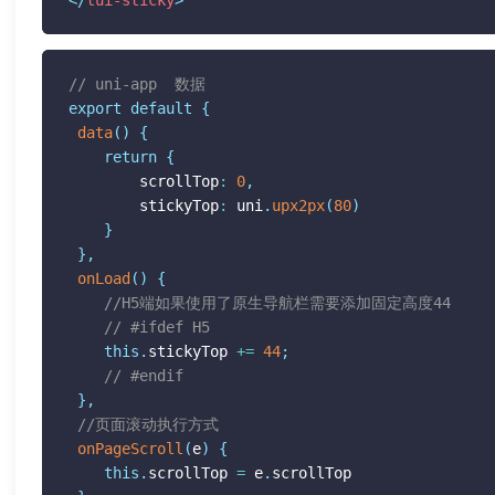
</
tui-sticky
>
// uni-app  数据
export
default
{
data
(
)
{
return
{
 		scrollTop
:
0
,
 		stickyTop
:
 uni
.
upx2px
(
80
)
}
}
,
onLoad
(
)
{
//H5端如果使用了原生导航栏需要添加固定高度44
// #ifdef H5
this
.
stickyTop 
+=
44
;
// #endif
}
,
//页面滚动执行方式
onPageScroll
(
e
)
{
this
.
scrollTop 
=
 e
.
scrollTop
