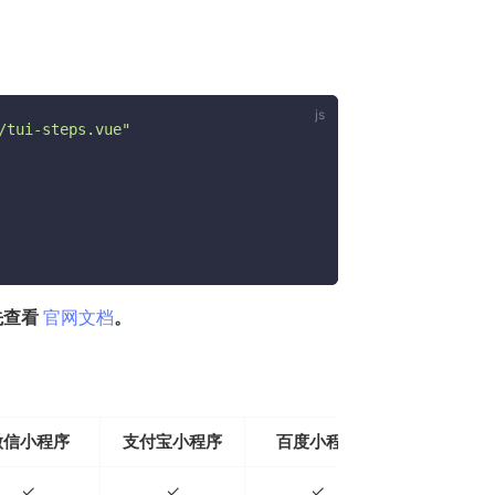
/tui-steps.vue"
(opens new window)
先查看
官网文档
。
微信小程序
支付宝小程序
百度小程序
字节小程
✓
✓
✓
✓