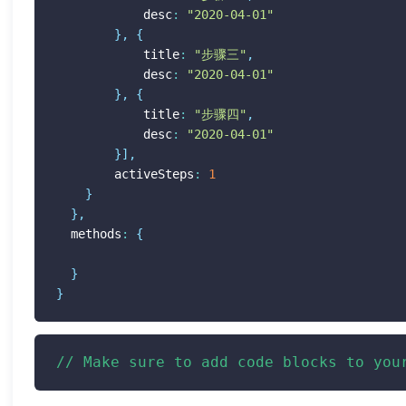
  			desc
:
"2020-04-01"
}
,
{
  			title
:
"步骤三"
,
  			desc
:
"2020-04-01"
}
,
{
  			title
:
"步骤四"
,
  			desc
:
"2020-04-01"
}
]
,
  		activeSteps
:
1
}
}
,
  methods
:
{
}
}
// Make sure to add code blocks to you