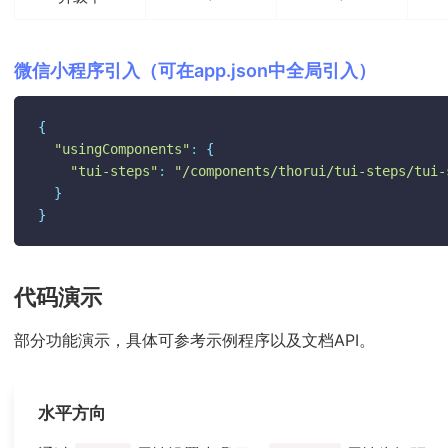
微信小程序引入（可在app.json中全局引入）
{
"usingComponents"
:
{
"tui-steps"
:
"/components/thorui/tui-steps/tui-
}
}
代码演示
部分功能演示，具体可参考示例程序以及文档API。
水平方向