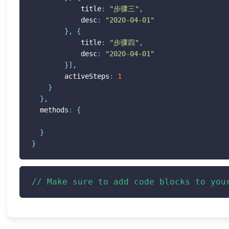
  			title
:
"步骤三"
,
  			desc
:
"2020-04-01"
}
,
{
  			title
:
"步骤四"
,
  			desc
:
"2020-04-01"
}
]
,
  		activeSteps
:
1
}
}
,
  methods
:
{
}
}
// Make sure to add code blocks to you