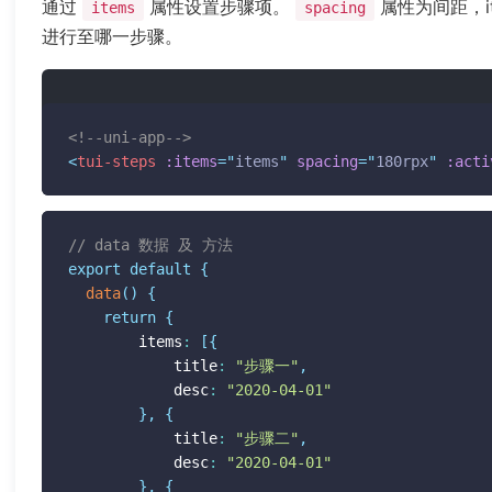
通过
属性设置步骤项。
属性为间距，i
items
spacing
进行至哪一步骤。
<!--uni-app-->
<
tui-steps
:items
=
"
items
"
spacing
=
"
180rpx
"
:acti
// data 数据 及 方法
export
default
{
data
(
)
{
return
{
  		items
:
[
{
  			title
:
"步骤一"
,
  			desc
:
"2020-04-01"
}
,
{
  			title
:
"步骤二"
,
  			desc
:
"2020-04-01"
}
,
{