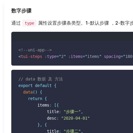
数字步骤
通过
属性设置步骤条类型。
1
-默认步骤 ，
2
-数字
type
<!--uni-app-->
<
tui-steps
:type
=
"
2
"
:items
=
"
items
"
spacing
=
"
180
// data 数据 及 方法
export
default
{
data
(
)
{
return
{
  		items
:
[
{
  			title
:
"步骤一"
,
  			desc
:
"2020-04-01"
}
,
{
  			title
:
"步骤二"
,