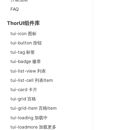
FAQ
ThorUI组件库
tui-icon 图标
tui-button 按钮
tui-tag 标签
tui-badge 徽章
tui-list-view 列表
tui-list-cell 列表Item
tui-card 卡片
tui-grid 宫格
tui-grid-item 宫格Item
tui-loading 加载中
tui-loadmore 加载更多