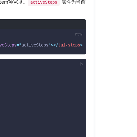
tem项宽度。
属性为当前
activeSteps
veSteps
=
"
activeSteps
"
>
</
tui-steps
>