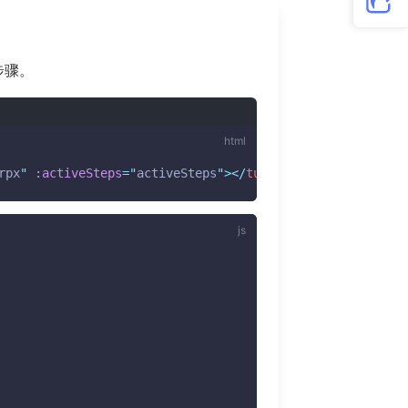
步骤。
rpx
"
:activeSteps
=
"
activeSteps
"
>
</
tui-steps
>