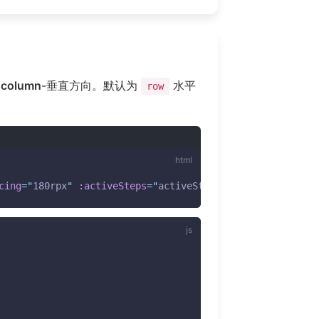
，
column
-垂直方向。默认为
水平
row
cing
=
"
180rpx
"
:activeSteps
=
"
activeSteps
"
>
</
tui-steps
>