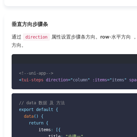
垂直方向步骤条
通过
属性设置步骤条方向。
row
-水平方向 
direction
方向。
<!--uni-app-->
<
tui-steps
direction
=
"
column
"
:items
=
"
items
"
spa
// data 数据 及 方法
export
default
{
data
(
)
{
return
{
  		items
:
[
{
  			title
:
"步骤一"
,