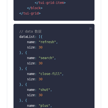
</
tui-grid-item
>
</
block
>
</
tui-grid
>
// data 数据
dataList
:
[
{
	name
:
"refresh"
,
	size
:
30
}
,
{
	name
:
"search"
,
	size
:
30
}
,
{
	name
:
"close-fill"
,
	size
:
30
}
,
{
	name
:
"shut"
,
	size
:
30
}
,
{
	name
:
"plus"
,