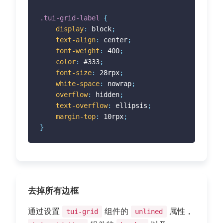
.tui-grid-label
{
display
:
 block
;
text-align
:
 center
;
font-weight
:
 400
;
color
:
 #333
;
font-size
:
 28rpx
;
white-space
:
 nowrap
;
overflow
:
 hidden
;
text-overflow
:
 ellipsis
;
margin-top
:
 10rpx
;
}
去掉所有边框
通过设置
组件的
属性，
tui-grid
unlined