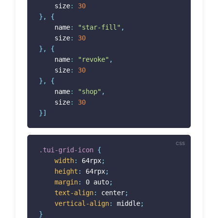
	size
:
30
}
,
{
	name
:
"star-fill"
,
	size
:
30
}
,
{
	name
:
"revoke"
,
	size
:
30
}
,
{
	name
:
"shop"
,
	size
:
30
}
]
.tui-grid-icon
{
width
:
 64rpx
;
height
:
 64rpx
;
margin
:
 0 auto
;
text-align
:
 center
;
vertical-align
:
 middle
;
}