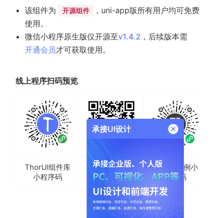
该组件为
，uni-app版所有用户均可免费
开源组件
使用。
微信小程序原生版仅开源至
v1.4.2
，后续版本需
开通会员
才可获取使用。
线上程序扫码预览
承接UI设计
ThorUI组件库
ThorUI示例小
H5二维码
小程序码
程序码