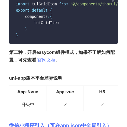
import
 tuiGridItem 
from
"@/components/thorui/tui-
export
default
{
	components
:
{
		tuiGridItem

}
}
第二种，开启easycom组件模式，如果不了解如何配
(opens new window)
置，可先查看
官网文档
。
uni-app版本平台差异说明
App-Nvue
App-vue
H5
升级中
✓
✓
微信小程序引入（可在app.json中全局引入）