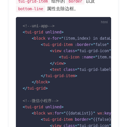
组件的
以及
tui-grid-item
border
属性去除边框。
bottom-line
<!--uni-app-->
<
tui-grid
unlined
>
<
block
v-for
=
"
(item,index) in dataList
"
:k
<
tui-grid-item
:border
=
"
false
"
:bottom
<
view
class
=
"
tui-grid-icon
"
>
<
tui-icon
:name
=
"
item.name
"
:s
</
view
>
<
text
class
=
"
tui-grid-label
"
>
{{ite
</
tui-grid-item
>
</
block
>
</
tui-grid
>
<!--微信小程序-->
<
tui-grid
unlined
>
<
block
wx:
for
=
"
{{dataList}}
"
wx:
key
=
"
index
<
tui-grid-item
border
=
"
{{false}}
"
bott
<
view
class
=
"
tui-grid-icon
"
>