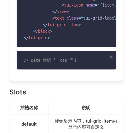
<
tui-icon
name
=
"
{{item.name}}
"
</
view
>
<
text
class
=
"
tui-grid-label
"
>
{{ite
</
tui-grid-item
>
</
block
>
</
tui-grid
>
// data 数据 与 css 同上
Slots
插槽名称
说明
标签显示内容，tui-grid-item内
default
显示内容可自定义