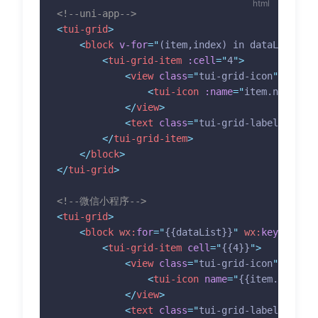
<!--uni-app-->
<
tui-grid
>
<
block
v-for
=
"
(item,index) in dataList
"
:k
<
tui-grid-item
:cell
=
"
4
"
>
<
view
class
=
"
tui-grid-icon
"
>
<
tui-icon
:name
=
"
item.name
"
:s
</
view
>
<
text
class
=
"
tui-grid-label
"
>
{{ite
</
tui-grid-item
>
</
block
>
</
tui-grid
>
<!--微信小程序-->
<
tui-grid
>
<
block
wx:
for
=
"
{{dataList}}
"
wx:
key
=
"
index
<
tui-grid-item
cell
=
"
{{4}}
"
>
<
view
class
=
"
tui-grid-icon
"
>
<
tui-icon
name
=
"
{{item.name}}
"
</
view
>
<
text
class
=
"
tui-grid-label
"
>
{{ite