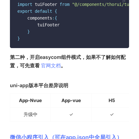
import
 tuiFooter 
from
"@/components/thorui/tui-fo
export
default
{
	components
:
{
		tuiFooter

}
}
第二种，开启easycom组件模式，如果不了解如何配
(opens new window)
置，可先查看
官网文档
。
uni-app版本平台差异说明
App-Nvue
App-vue
H5
升级中
✓
✓
微信小程序引入（可在app.json中全局引入）