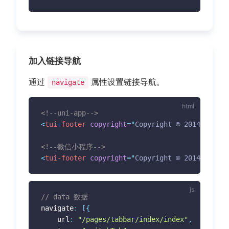
加入链接导航
通过
属性设置链接导航。
navigate
<!--uni-app-->
<
tui-footer
copyright
=
"
Copyright © 2014-2019 T
<!--微信小程序-->
<
tui-footer
copyright
=
"
Copyright © 2014-2019 T
// data 数据
navigate
:
[
{
	url
:
"/pages/tabbar/index/index"
,