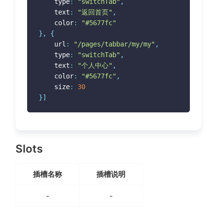
	type
:
"switchTab"
,
	text
:
"返回首页"
,
	color
:
"#5677fc"
}
,
{
	url
:
"/pages/tabbar/my/my"
,
	type
:
"switchTab"
,
	text
:
"个人中心"
,
	color
:
"#5677fc"
,
	size
:
30
}
]
Slots
插槽名称
插槽说明
-
-