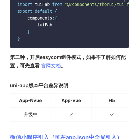
import
 tuiFab 
from
"@/components/thorui/tui-fab/t
export
default
{
	components
:
{
		tuiFab

}
}
第二种，开启easycom组件模式，如果不了解如何配
(opens new window)
置，可先查看
官网文档
。
uni-app版本平台差异说明
App-Nvue
App-vue
H5
升级中
✓
✓
微信小程序引入（可在app.json中全局引入）