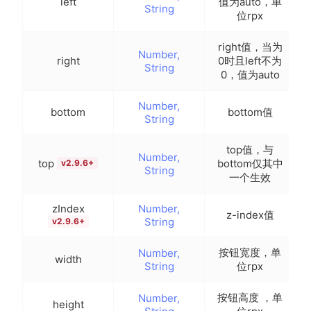
left
值为auto，单
String
位rpx
right值，当为
Number,
right
0时且left不为
String
0，值为auto
Number,
bottom
bottom值
String
top值，与
Number,
top
bottom仅其中
v2.9.6+
String
一个生效
zIndex
Number,
z-index值
String
v2.9.6+
按钮宽度，单
Number,
width
String
位rpx
按钮高度 ，单
Number,
height