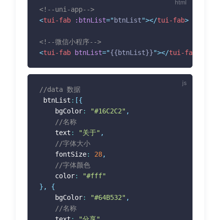
<!--uni-app-->
<
tui-fab
:btnList
=
"
btnList
"
>
</
tui-fab
>
<!--微信小程序-->
<
tui-fab
btnList
=
"
{{btnList}}
"
>
</
tui-fab
>
//data 数据
 btnList
:
[
{
	bgColor
:
"#16C2C2"
,
//名称
	text
:
"关于"
,
//字体大小
	fontSize
:
28
,
//字体颜色
	color
:
"#fff"
}
,
{
	bgColor
:
"#64B532"
,
//名称
	text
:
"分享"
,