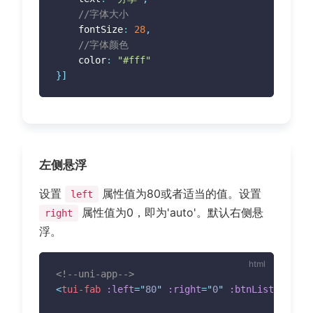
//字体大小
	fontSize
:
28
,
//字体颜色
	color
:
"#fff"
}
]
左侧悬浮
设置
属性值为80或者适当的值。设置
left
属性值为0，即为'auto'。默认右侧悬
right
浮。
<!--uni-app-->
<
tui-fab
:left
=
"
80
"
:right
=
"
0
"
:btnList
=
"
btnLi