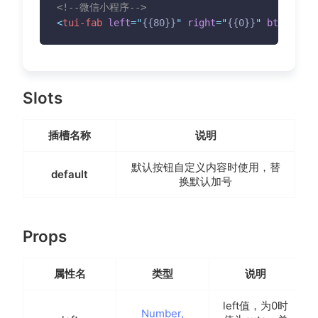
<!--微信小程序-->
<
tui-fab
left
=
"
{{80}}
"
right
=
"
{{0}}
"
btnList
=
"
Slots
插槽名称
说明
默认按钮自定义内容时使用，替
default
换默认加号
Props
属性名
类型
说明
left值，为0时
Number,