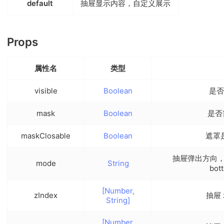
default
抽屉显示内容，自定义展示
Props
属性名
类型
visible
Boolean
是否
mask
Boolean
是否
maskClosable
Boolean
遮罩
抽屉弹出方向，可传
mode
String
bot
[Number,
zIndex
抽屉 
String]
[Number,