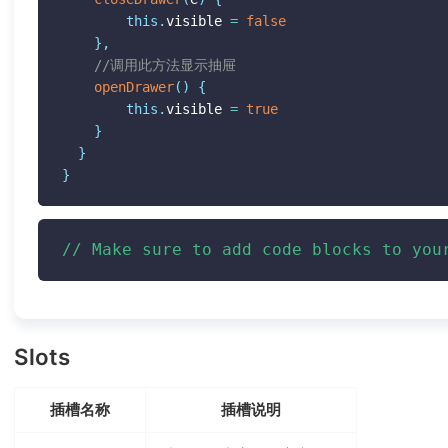
this
.
visible 
=
false
}
,
//调用此方法显示抽屉
openDrawer
(
)
{
this
.
visible 
=
true
}
}
}
// Make sure to add code blocks to you
Slots
插槽名称
插槽说明