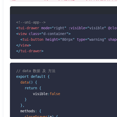
<!--uni-app-->
<
tui-drawer
mode
=
"
right
"
:visible
=
"
visible
"
@clo
<
view
class
=
"
d-container
"
>
<
tui-button
height
=
"
80rpx
"
type
=
"
warning
"
shap
</
view
>
</
tui-drawer
>
// data 数据 及 方法
export
default
{
data
(
)
{
return
{
  		visible
:
false
}
}
,
  methods
:
{
closeDrawer
(
e
)
{