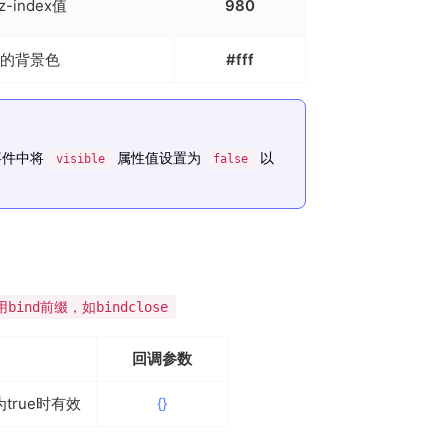
z-index值
980
的背景色
#fff
事件中将
属性值设置为
以
visible
false
ind前缀，如bindclose
回调参数
为true时有效
{}