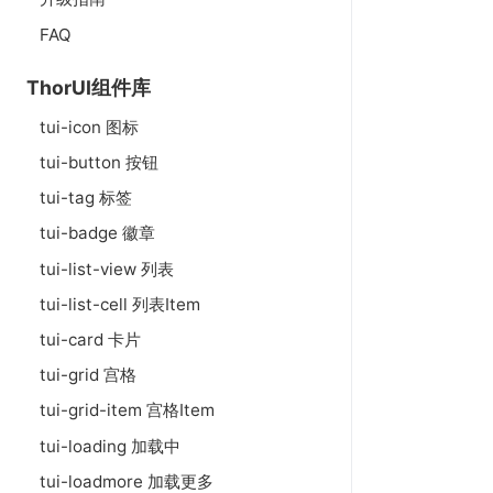
FAQ
ThorUI组件库
tui-icon 图标
tui-button 按钮
tui-tag 标签
tui-badge 徽章
tui-list-view 列表
tui-list-cell 列表Item
tui-card 卡片
tui-grid 宫格
tui-grid-item 宫格Item
tui-loading 加载中
tui-loadmore 加载更多