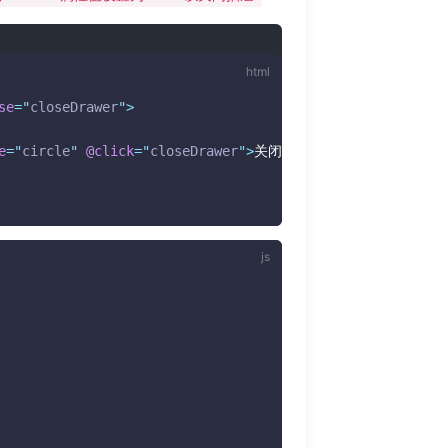
se
=
"
closeDrawer
"
>
e
=
"
circle
"
@click
=
"
closeDrawer
"
>
关闭抽屉
</
tui-button
>