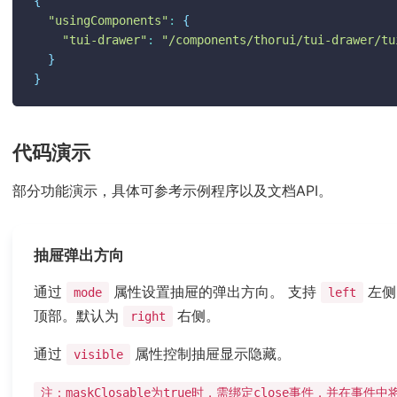
{
"usingComponents"
:
{
"tui-drawer"
:
"/components/thorui/tui-drawer/tu
}
}
代码演示
部分功能演示，具体可参考示例程序以及文档API。
抽屉弹出方向
通过
属性设置抽屉的弹出方向。 支持
左侧
mode
left
顶部。默认为
右侧。
right
通过
属性控制抽屉显示隐藏。
visible
注：maskClosable为true时，需绑定close事件，并在事件中