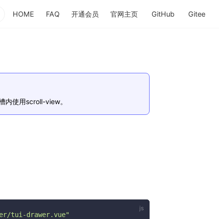
HOME
FAQ
开通会员
官网主页
GitHub
Gitee
(opens new window)
(opens new 
(op
scroll-view。
er/tui-drawer.vue"