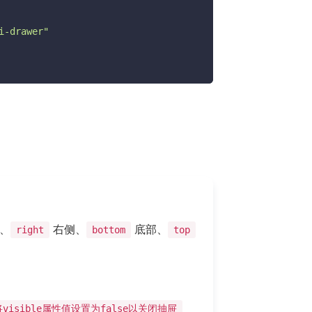
i-drawer"
、
右侧、
底部、
right
bottom
top
将visible属性值设置为false以关闭抽屉