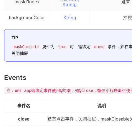
maskZIndex
遮罩 
String]
backgroundColor
String
抽屉
TIP
属性为
时，需绑定
事件，并在
maskClosable
true
close
关闭抽屉
Events
注：uni-app端绑定事件使用@前缀，如@close；微信小程序原生使用b
事件名
说明
close
遮罩点击事件，关闭抽屉，maskClosable