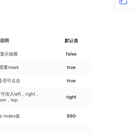
说明
默认值
显示抽屉
false
需要mask
true
是否可点击
true
入left，right，
right
tom，top
z-index值
990