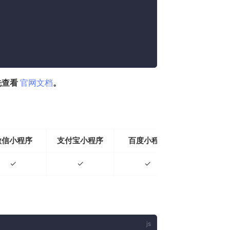
(opens new window)
先查看
官网文档
。
微信小程序
支付宝小程序
百度小程序
字节小程
✓
✓
✓
✓