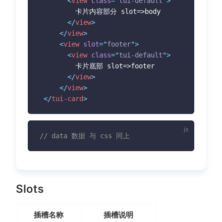
<
view
class
=
"
tui-default
"
>
         卡片内容部分 slot=>body

</
view
>
</
view
>
<
view
slot
=
"
footer
"
>
<
view
class
=
"
tui-default
"
>
         卡片底部 slot=>footer

</
view
>
</
view
>
</
tui-card
>
// data 数据 与 css 同上
Slots
插槽名称
插槽说明