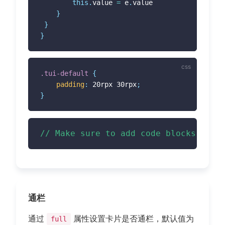
this
.
value 
=
 e
.
value

}
}
}
.tui-default
{
padding
:
 20rpx 30rpx
;
}
// Make sure to add code blocks to y
通栏
通过
属性设置卡片是否通栏，默认值为
full