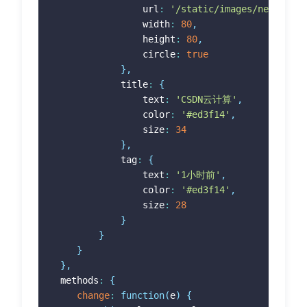
 				url
:
'/static/images/news/avat
 				width
:
80
,
 				height
:
80
,
 				circle
:
true
}
,
 			title
:
{
 				text
:
'CSDN云计算'
,
 				color
:
'#ed3f14'
,
 				size
:
34
}
,
 			tag
:
{
 				text
:
'1小时前'
,
 				color
:
'#ed3f14'
,
 				size
:
28
}
}
}
}
,
 methods
:
{
change
:
function
(
e
)
{