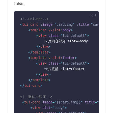
false。
<!--uni-app-->
<
tui-card
:image
=
"
card.img
"
:title
=
"
card.title
<
template
v-slot:
body
>
<
view
class
=
"
tui-default
"
>
			卡片内容部分 slot=>body

</
view
>
</
template
>
<
template
v-slot:
footer
>
<
view
class
=
"
tui-default
"
>
			卡片底部 slot=>footer

</
view
>
</
template
>
</
tui-card
>
<!--微信小程序-->
<
tui-card
image
=
"
{{card.img}}
"
title
=
"
{{card.
<
view
slot
=
"
body
"
>