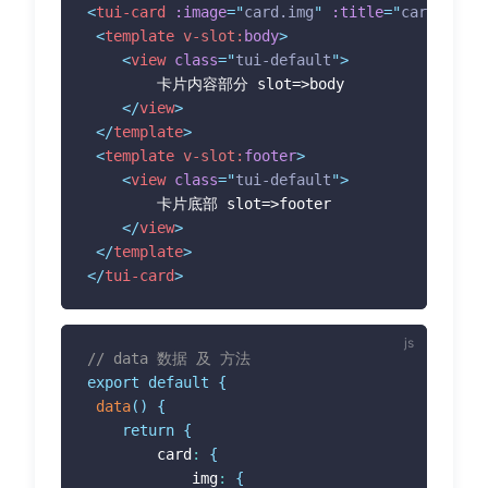
<
tui-card
:image
=
"
card.img
"
:title
=
"
card.title
<
template
v-slot:
body
>
<
view
class
=
"
tui-default
"
>
 		卡片内容部分 slot=>body

</
view
>
</
template
>
<
template
v-slot:
footer
>
<
view
class
=
"
tui-default
"
>
 		卡片底部 slot=>footer

</
view
>
</
template
>
</
tui-card
>
// data 数据 及 方法
export
default
{
data
(
)
{
return
{
 		card
:
{
 			img
:
{