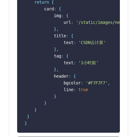
return
{
 		card
:
{
 			img
:
{
 				url
:
'/static/images/news/avat
}
,
 			title
:
{
 				text
:
'CSDN云计算'
}
,
 			tag
:
{
 				text
:
'1小时前'
}
,
 			header
:
{
 				bgcolor
:
'#F7F7F7'
,
 				line
:
true
}
}
}
}
}