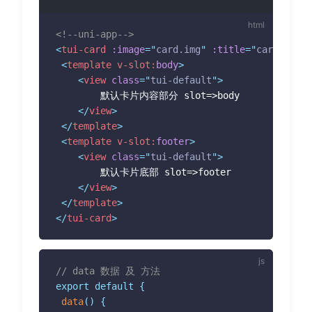
<!--uni-app-->
<
tui-card
:image
=
"
card.img
"
:title
=
"
card.title
<
template
v-slot:
body
>
<
view
class
=
"
tui-default
"
>
 		默认卡片内容部分 slot=>body

</
view
>
</
template
>
<
template
v-slot:
footer
>
<
view
class
=
"
tui-default
"
>
 		默认卡片底部 slot=>footer

</
view
>
</
template
>
</
tui-card
>
// data 数据 及 方法
export
default
{
data
(
)
{