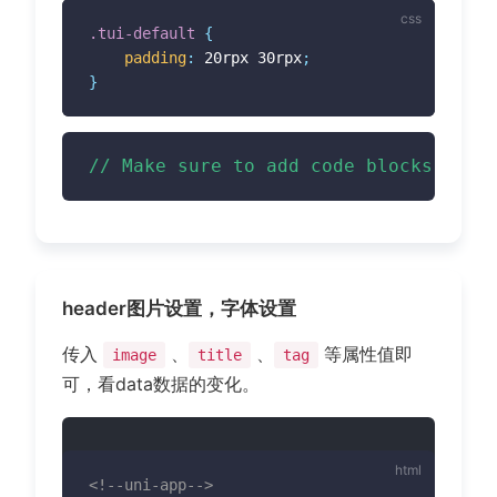
.tui-default
{
padding
:
 20rpx 30rpx
;
}
// Make sure to add code blocks to y
header图片设置，字体设置
传入
、
、
等属性值即
image
title
tag
可，看data数据的变化。
<!--uni-app-->