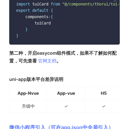
import
 tuiCard 
from
"@/components/thorui/tui-card
export
default
{
	components
:
{
		tuiCard

}
}
第二种，开启easycom组件模式，如果不了解如何配
(opens new window)
置，可先查看
官网文档
。
uni-app版本平台差异说明
App-Nvue
App-vue
H5
升级中
✓
✓
微信小程序引入（可在app.json中全局引入）