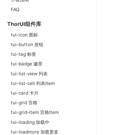
FAQ
ThorUI组件库
tui-icon 图标
tui-button 按钮
tui-tag 标签
tui-badge 徽章
tui-list-view 列表
tui-list-cell 列表Item
tui-card 卡片
tui-grid 宫格
tui-grid-item 宫格Item
tui-loading 加载中
tui-loadmore 加载更多