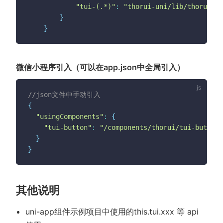
"tui-(.*)"
:
"thorui-uni/lib/thorui/tu
}
}
微信小程序引入（可以在app.json中全局引入）
//json文件中手动引入
{
"usingComponents"
:
{
"tui-button"
:
"/components/thorui/tui-button/
}
}
其他说明
uni-app组件示例项目中使用的this.tui.xxx 等 api