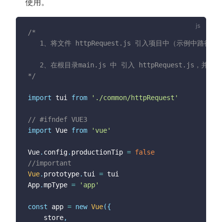
使用。
/*

   1、将文件 httpRequest.js 引入项目中（示例中路径 commo
   2、在根目录main.js 中 引入 httpRequest.js，并挂
*/
import
 tui 
from
'./common/httpRequest'
// #ifndef VUE3
import
 Vue 
from
'vue'
Vue
.
config
.
productionTip 
=
false
//important
Vue
.
prototype
.
tui 
=
 tui

App
.
mpType 
=
'app'
const
 app 
=
new
Vue
(
{
	store
,