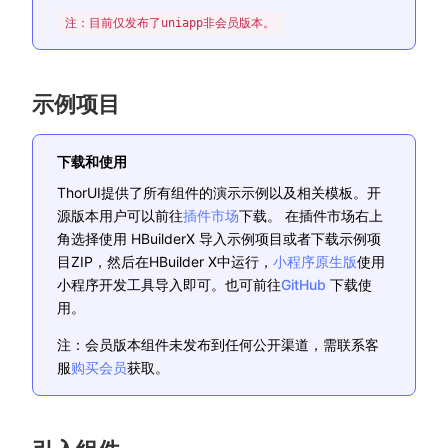
注：目前仅发布了uniapp非会员版本。
示例项目
下载和使用
ThorUI提供了所有组件的演示示例以及相关模板。开
(opens new window)
源版本用户可以前往
插件市场
下载。 在插件市场右上
角选择使用 HBuilderX 导入示例项目或者下载示例项
(opens new 
目ZIP，然后在HBuilder X中运行，
小程序原生版
使用
(opens new wind
小程序开发工具导入即可。也可前往
GitHub
下载使
用。
注：会员版本组件未发布到任何公开渠道，需联系客
服
购买会员
获取。