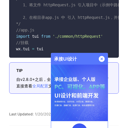
   1、将文件 httpRequest.js 引入项目中（示例中路径 commo
   2、在根目录app.js 中 引入 httpRequest.js，并挂载
*/
//app.js
import
 tui 
from
'./common/httpRequest'
//挂载
wx
.
tui 
=
承接UI设计
TIP
自v2.8.0+之后，全局配置中已提供部分基础api，可
直接查看
全局配置
文档使用。
Last Updated:
1/20/2024, 6:31:45 PM