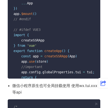
...
}
)
app
.
$mount
(
)
// #endif
// #ifdef VUE3
import
{
}
from
'vue'
export
function
createApp
(
)
{
const
 app 
=
createSSRApp
(
App
)
	app
.
use
(
store
)
//important
	app
.
config
.
globalProperties
.
tui 
=
 tui
;
return
{
		app

微信小程序原生也可全局挂载使用 使用wx.tui.xxx
}
等api
}
// #endif
/*
