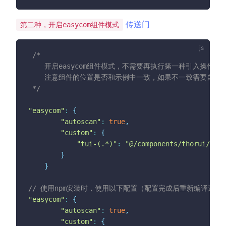
(opens new window
传送门
第二种，开启easycom组件模式
/*

    开启easycom组件模式，不需要再执行第一种引入操作即可
	注意组件的位置是否和示例中一致，如果不一致需要自行调整下方地址

 */
"easycom"
:
{
"autoscan"
:
true
,
"custom"
:
{
"tui-(.*)"
:
"@/components/thorui/tui-
}
}
// 使用npm安装时，使用以下配置（配置完成后重新编译运行
"easycom"
:
{
"autoscan"
:
true
,
"custom"
:
{