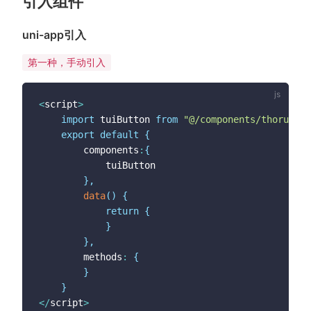
引入组件
uni-app引入
第一种，手动引入
<
script
>
import
 tuiButton 
from
"@/components/thorui/tu
export
default
{
		components
:
{
			tuiButton

}
,
data
(
)
{
return
{
}
}
,
		methods
:
{
}
}
<
/
script
>