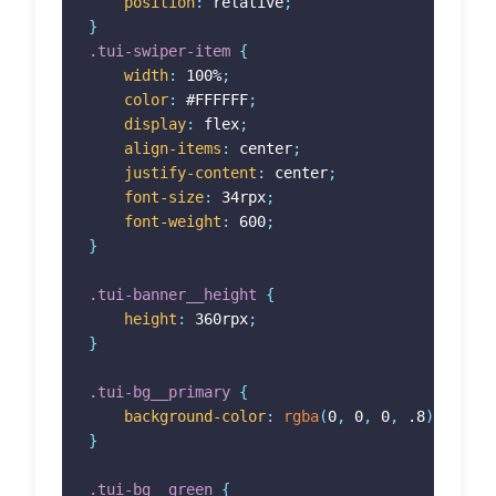
position
:
 relative
;
}
.tui-swiper-item
{
width
:
 100%
;
color
:
 #FFFFFF
;
display
:
 flex
;
align-items
:
 center
;
justify-content
:
 center
;
font-size
:
 34rpx
;
font-weight
:
 600
;
}
.tui-banner__height
{
height
:
 360rpx
;
}
.tui-bg__primary
{
background-color
:
rgba
(
0
,
 0
,
 0
,
 .8
)
;
}
.tui-bg__green
{