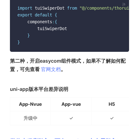
import
 tuiSwiperDot 
from
"@/components/thorui/tui
export
default
{
	components
:
{
		tuiSwiperDot

}
}
第二种，开启easycom组件模式，如果不了解如何配
(opens new window)
置，可先查看
官网文档
。
uni-app版本平台差异说明
App-Nvue
App-vue
H5
升级中
✓
✓