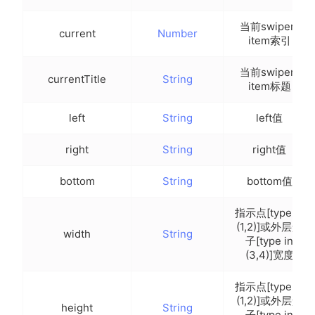
当前swiper-
current
Number
item索引
当前swiper-
currentTitle
String
item标题
left
String
left值
right
String
right值
bottom
String
bottom值
指示点[type in
(1,2)]或外层盒
width
String
子[type in
(3,4)]宽度
指示点[type in
(1,2)]或外层盒
height
String
子[type in