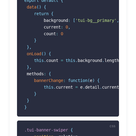
export
default
{
data
(
)
{
return
{
 		background
:
[
'tui-bg__primary'
,
'tui-b
 		current
:
0
,
 		count
:
0
}
}
,
onLoad
(
)
{
this
.
count 
=
this
.
background
.
length
;
}
,
 methods
:
{
bannerChange
:
function
(
e
)
{
this
.
current 
=
 e
.
detail
.
current
;
}
}
}
.tui-banner-swiper
{