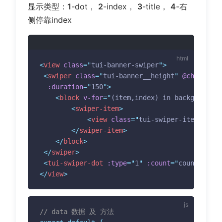
显示类型：
1
-dot，
2
-index，
3
-title，
4
-右
侧停靠index
<
view
class
=
"
tui-banner-swiper
"
>
<
swiper
class
=
"
tui-banner__height
"
@change
=
"
b
:duration
=
"
150
"
>
<
block
v-for
=
"
(item,index) in background
"
<
swiper-item
>
<
view
class
=
"
tui-swiper-item tui-b
</
swiper-item
>
</
block
>
</
swiper
>
<
tui-swiper-dot
:type
=
"
1
"
:count
=
"
count
"
:cur
</
view
>
// data 数据 及 方法