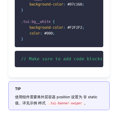
background-color
:
 #07c160
;
}
.tui-bg__white
{
background-color
:
 #F2F2F2
;
color
:
 #000
;
}
// Make sure to add code blocks to y
TIP
使用组件需要将外层容器 position 设置为 非 static
值。详见示例 样式
。
.tui-banner-swiper