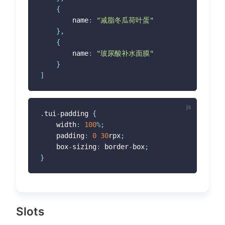
{
		name
:
"减脂冬瓜荷叶蛋"
}
,
{
		name
:
"玻尿酸补水面膜"
}
]
.
tui
-
padding 
{
	width
:
100
%
;
	padding
:
0
30
rpx
;
	box
-
sizing
:
 border
-
box
;
}
Slots