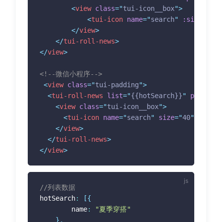
<
view
class
=
"
tui-icon__box
"
>
<
tui-icon
name
=
"
search
"
:size
=
"
40
"
</
view
>
</
tui-roll-news
>
</
view
>
<!--微信小程序-->
<
view
class
=
"
tui-padding
"
>
<
tui-roll-news
list
=
"
{{hotSearch}}
"
prop
=
"
na
<
view
class
=
"
tui-icon__box
"
>
<
tui-icon
name
=
"
search
"
size
=
"
40
"
unit
=
"
</
view
>
</
tui-roll-news
>
</
view
>
//列表数据
hotSearch
:
[
{
		name
:
"夏季穿搭"
}
,