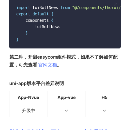
import
 tuiRollNews 
from
"@/components/thorui/tui-
export
default
{
	components
:
{
		tuiRollNews

}
}
第二种，开启easycom组件模式，如果不了解如何配
(opens new window)
置，可先查看
官网文档
。
uni-app版本平台差异说明
App-Nvue
App-vue
H5
升级中
✓
✓