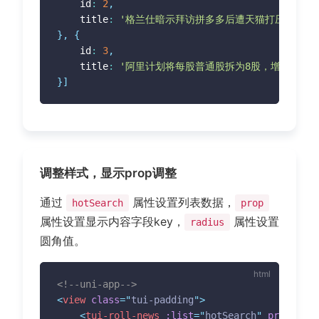
	id
:
2
,
	title
:
'格兰仕暗示拜访拼多多后遭天猫打压，拼多
}
,
{
	id
:
3
,
	title
:
'阿里计划将每股普通股拆为8股，增加筹资灵
}
]
调整样式，显示prop调整
通过
属性设置列表数据，
hotSearch
prop
属性设置显示内容字段key，
属性设置
radius
圆角值。
<!--uni-app-->
<
view
class
=
"
tui-padding
"
>
<
tui-roll-news
:list
=
"
hotSearch
"
prop
=
"
nam