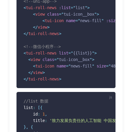
<!--uni-app-->
<
tui-roll-news
:list
=
"
list
"
>
<
view
class
=
"
tui-icon__box
"
>
<
tui-icon
name
=
"
news-fill
"
:size
=
"
48
"
</
view
>
</
tui-roll-news
>
<!--微信小程序-->
<
tui-roll-news
list
=
"
{{list}}
"
>
<
view
class
=
"
tui-icon__box
"
>
<
tui-icon
name
=
"
news-fill
"
size
=
"
48
"
unit
=
</
view
>
</
tui-roll-news
>
//list 数据
list
:
[
{
	id
:
1
,
	title
:
'致力发展负责任的人工智能 中国发布八大治
}
,
{