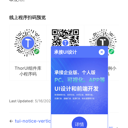
线上程序扫码预览
承接UI设计
ThorUI组件库
ThorUI示例小
H5二维码
小程序码
程序码
Last Updated:
5/16/2026, 9:01:28 AM
←
tui-notice-vertical 纵向通告栏
详情