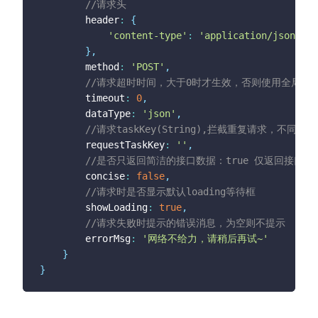
this
.
tui
.
toast
(
'请求成功！'
+
JSON
//请求头
}
		header
:
{
}
)
.
catch
(
e
=>
{
}
)
'content-type'
:
'application/json'
}
,
}
,
get4
(
)
{
		method
:
'POST'
,
//合并多个请求：都返回数据后再进行其他操作
//请求超时时间，大于0时才生效，否则使用全局配
let
 func1 
=
this
.
http
.
get
(
'/Home/GetStatu
		timeout
:
0
,
let
 func2 
=
this
.
http
.
get
(
'/Home/GetStatu
		dataType
:
'json'
,
			concise
:
true
//请求taskKey(String),拦截重复请求，
}
)
		requestTaskKey
:
''
,
this
.
http
.
all
(
[
func1
,
 func2
]
)
.
then
(
res
=>
//是否只返回简洁的接口数据：true 仅返回接口数据data
			console
.
log
(
res
)
		concise
:
false
,
this
.
tui
.
toast
(
'请求成功！'
)
//请求时是否显示默认loading等待框
}
)
.
catch
(
e
=>
{
}
)
		showLoading
:
true
,
}
,
//请求失败时提示的错误消息，为空则不提示
async
get5
(
)
{
		errorMsg
:
'网络不给力，请稍后再试~'
//异步转同步
}
let
 res 
=
await
this
.
http
.
get
(
'/Home/GetS
}
			concise
:
true
}
)
		console
.
log
(
res
)