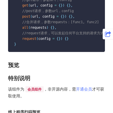
get2
(
)
{
get
(
url
,
 config 
=
{
}
)
{
}
,
	wx
.
$http
.
get
(
'/Home/GetStatus'
,
{
//post请求，参数url，config
//参数
post
(
url
,
 config 
=
{
}
)
{
}
,
	  data
:
{
version
:
'v1.6.3'
}
,
//合并请求，参数requests：[func1, func2]
//仅返回data数据
all
(
requests
)
{
}
,
	  concise
:
true
//request请求，可以发起任何平台支持的请求方式，get
}
)
.
then
(
res
=>
{
request
(
config 
=
{
}
)
{
}
	  console
.
log
(
res
)
}
if
(
res
.
code 
==
100
)
{
		tui
.
toast
(
'请求成功！'
+
JSON
.
stringify
(
re
}
}
)
.
catch
(
e
=>
{
预览
	  console
.
log
(
e
)
}
)
特别说明
}
,
get3
(
)
{
该组件为
，非开源内容，需
开通会员
才可获
会员组件
	wx
.
$http
.
request
(
{
取使用。
	  url
:
'/Home/GetStatus'
,
	  method
:
'GET'
,
	  data
:
{
线上程序扫码预览
		version
:
'v1.6.3'