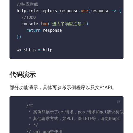
//响应拦截
http
.
interceptors
.
response
.
use
(
response
=>
{
//TODO
  console
.
log
(
'进入了响应拦截~'
)
return
}
)
wx
.
$http 
=
代码演示
部分功能演示，具体可参考示例程序以及文档API。
/**

	 * 案例只展示了get请求，post请求和get请求类似 this.http.post

	 * 其他请求方式，如PUT、DELETE等，请使用api：this.http.request

	 * */
// uni-app中使用