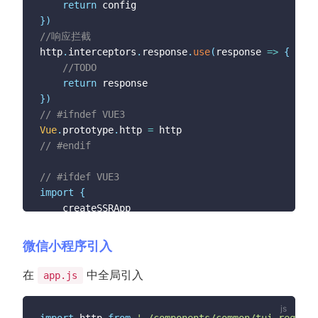
return
}
)
//响应拦截
http
.
interceptors
.
response
.
use
(
response
=>
{
//TODO
return
}
)
// #ifndef VUE3
Vue
.
prototype
.
http 
=
// #endif
// #ifdef VUE3
import
{
}
from
'vue'
export
function
createApp
(
)
{
微信小程序引入
const
 app 
=
createSSRApp
(
App
)
	app
.
use
(
store
)
在
中全局引入
app.js
	app
.
config
.
globalProperties
.
http 
=
 http
;
return
{
		app

import
 http 
from
'./components/common/tui-request