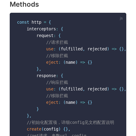
Methods
		console
.
log
(
'计算结果：1+res.data='
+
(
1
+
this
.
tui
.
toast
(
'请求成功！'
+
JSON
.
stringi
}
const
 http 
=
{
	interceptors
:
{
		request
:
{
//微信小程序中使用
//请求拦截
use
:
(
fulfilled
,
 rejected
)
=>
{
}
,
//返回全部数据
//移除拦截
get
(
)
{
eject
:
(
name
)
=>
{
}
	wx
.
$http
.
get
(
'/Home/GetStatus'
)
.
then
(
res
=>
{
}
,
	  console
.
log
(
res
)
		response
:
{
const
 d 
=
 res
.
data
;
//响应拦截
if
(
d
.
code 
==
100
)
{
use
:
(
fulfilled
,
 rejected
)
=>
{
}
,
		tui
.
toast
(
'请求成功！'
)
//移除拦截
}
eject
:
(
name
)
=>
{
}
}
)
.
catch
(
e
=>
{
}
	  console
.
log
(
e
)
}
,
}
)
//初始化配置项，详细config见文档配置说明
}
,
create
(
config
)
{
}
,
//返回简洁数据
//get请求，参数url，config