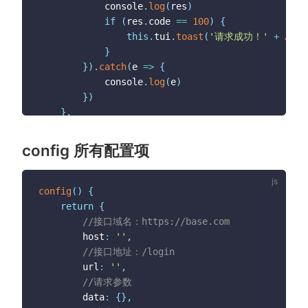
			console
.
log
(
res
)
if
(
res
.
code 
==
100
)
{
this
.
tui
.
toast
(
'请求成功！'
+
JSON
}
}
)
.
catch
(
e
=>
{
			console
.
log
(
e
)
}
)
}
,
//携带参数
get3
(
)
{
config 所有配置项
this
.
http
.
request
(
{
			url
:
'/Home/GetStatus'
,
			method
:
'GET'
,
config
(
)
{
			data
:
{
return
{
				version
:
'v1.6.3'
//接口域名：https://base.com
}
		host
:
''
,
}
)
.
then
(
res
=>
{
//接口地址：/login
			console
.
log
(
res
)
		url
:
''
,
const
 d 
=
 res
.
data
;
//请求参数
if
(
d
.
code 
==
100
)
{
		data
:
{
}
,