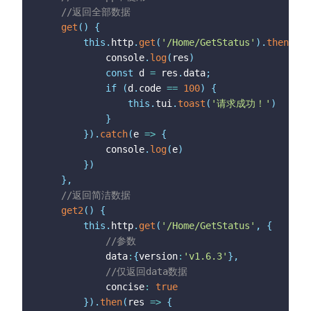
//返回全部数据
get
(
)
{
this
.
http
.
get
(
'/Home/GetStatus'
)
.
then
(
res
			console
.
log
(
res
)
const
 d 
=
 res
.
data
;
if
(
d
.
code 
==
100
)
{
this
.
tui
.
toast
(
'请求成功！'
)
}
}
)
.
catch
(
e
=>
{
			console
.
log
(
e
)
}
)
}
,
//返回简洁数据
get2
(
)
{
this
.
http
.
get
(
'/Home/GetStatus'
,
{
//参数
			data
:
{
version
:
'v1.6.3'
}
,
//仅返回data数据
			concise
:
true
}
)
.
then
(
res
=>
{