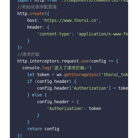
}
//初始化请求配置项
}
http
.
create
(
{
// #endif
	host
:
'https://www.thorui.cn'
,
	header
:
{
'content-type'
:
'application/x-www-form-u
}
}
)
//请求拦截
http
.
interceptors
.
request
.
use
(
config
=>
{
  console
.
log
(
'进入了请求拦截~'
)
let
 token 
=
 wx
.
getStorageSync
(
'thorui_token'
)
if
(
config
.
header
)
{
		config
.
header
[
'Authorization'
]
=
 token

}
else
{
		config
.
header 
=
{
'Authorization'
:
 token

}
}
return
}
)