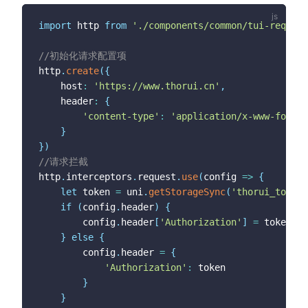
import
 http 
from
'./components/common/tui-request
//初始化请求配置项
http
.
create
(
{
	host
:
'https://www.thorui.cn'
,
	header
:
{
'content-type'
:
'application/x-www-form-u
}
}
)
//请求拦截
http
.
interceptors
.
request
.
use
(
config
=>
{
let
 token 
=
 uni
.
getStorageSync
(
'thorui_token'
if
(
config
.
header
)
{
		config
.
header
[
'Authorization'
]
=
 token

}
else
{
		config
.
header 
=
{
'Authorization'
:
 token

}
}