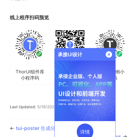
线上程序扫码预览
承接UI设计
ThorUI组件库
ThorUI示例小
H5二维码
小程序码
程序码
Last Updated:
5/16/2026, 9:01:28 AM
←
tui-poster 生成分享海报
详情
tui-slide-view 滑动菜单wxs
→