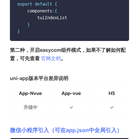
export
default
{
	components
:
{
		tuiIndexList

}
}
第二种，开启easycom组件模式，如果不了解如何配
(opens new window)
置，可先查看
官网文档
。
uni-app版本平台差异说明
App-Nvue
App-vue
H5
升级中
✓
✓
微信小程序引入（可在app.json中全局引入）