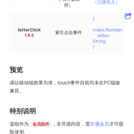
（父级传入）
持）
{
letterClick
index:Number,
索引点击事件
letter:
1.6.2
String
}
预览
请以移动端效果为准，touch事件目前尚未在PC端做
兼容。
特别说明
该组件为
，非开源内容，需
开通会员
才可获
会员组件
取使用。