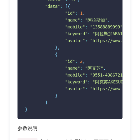
"data"
:
[
{
.tui-name
{
"id"
:
1
,
width
:
 90%
;
"name"
:
"阿拉斯加"
,
font-size
:
 32rpx
;
"mobile"
:
"13588889999"
,
padding-left
:
 20rpx
;
"keyword"
:
"阿拉斯加ABA13588889
padding-right
:
 40rpx
;
"avatar"
:
"https://www.thorui.
box-sizing
:
 border-box
;
}
,
white-space
:
 nowrap
;
{
overflow
:
 hidden
;
"id"
:
2
,
text-overflow
:
 ellipsis
;
"name"
:
"阿克苏"
,
}
"mobile"
:
"0551-4386721"
,
</
style
>
"keyword"
:
"阿克苏AKESU0551-438
"avatar"
:
"https://www.thorui.
}
]
}
参数说明