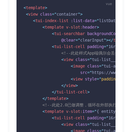
<
template
>
<
view
class
=
"
container
"
>
<
tui-index-list
:list-data
=
"
listData
"
>
<
template
v-slot:
header
>
<
tui-searchbar
backgroundColor
=
"
#e
@clear
=
"
clearInput
"
>
</
tui-sear
<
tui-list-cell
padding
=
"
16rpx 30rp
<!--此处样式App端偶尔会丢失-->
<
view
class
=
"
tui-list__item
"
s
<
image
class
=
"
tui-avatar
"
src
=
"
https://www.thoru
<
view
style
=
"
padding-left
:
</
view
>
</
tui-list-cell
>
</
template
>
<!--此处2.0已做调整，循环在外部执行，兼容vu
<
template
v-slot:
item
=
"
{ entity,index}
<
tui-list-cell
padding
=
"
16rpx 30rp
<
view
class
=
"
tui-list__item
"
>
<
image
class
=
"
tui-avatar
"