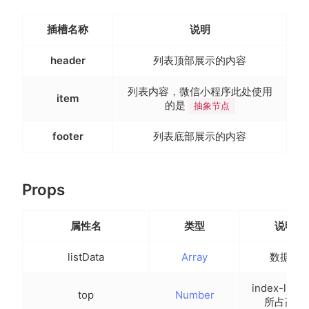
}
;
}
,
插槽名称
说明
 	computed
:
{
getTotal
(
)
{
header
列表顶部展示的内容
let
 total 
=
0
;
for
(
let
 item 
of
this
.
listData
)
{
列表内容，微信小程序此处使用
item
 				total 
+=
 item
.
data
.
length
;
(opens new wi
的是
抽象节点
}
return
 total
;
footer
列表底部展示的内容
}
}
,
onLoad
(
)
{
Props
// 模拟异步获取数据场景
setTimeout
(
(
)
=>
{
this
.
listData 
=
[
...
list
]
;
属性名
类型
说明
this
.
init 
=
false
;
}
,
50
)
;
listData
Array
数据源
}
,
 	methods
:
{
index-list
top
Number
search
(
e
)
{
所占高度