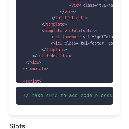
<
view
class
=
"
tui-name
"
>
{{ 
</
view
>
</
tui-list-cell
>
</
template
>
<
template
v-slot:
footer
>
<
tui-loadmore
v-if
=
"
getTotal == 0 
<
view
class
=
"
tui-footer__total
"
v-
</
template
>
</
tui-index-list
>
</
view
>
</
template
>
<
script
>
// index.list.js 文件请查看 【ThorUI示例】程序
import
 list 
from
'@/utils/index.list.js'
// Make sure to add code blocks to y
export
default
{
data
(
)
{
return
{
 			listData
:
[
]
,
Slots
 			init
:
true