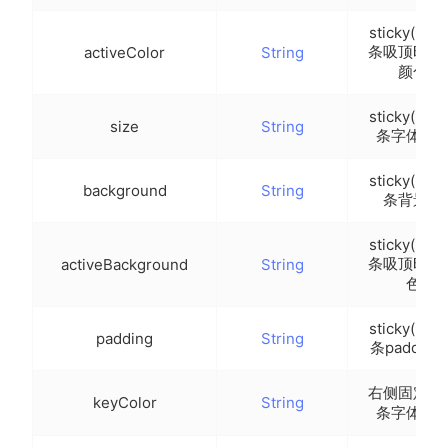
}
)
;
sticky(initia
}
条吸顶时字
activeColor
String
}
颜色
this
.
listData 
=
 result
;
}
,
sticky(initia
size
String
itemClick
(
index
,
subi
)
{
条字体大
let
 e
=
this
.
listData
[
index
]
.
data
[
su
this
.
tui
.
toast
(
`
id=
${
e
.
id
}
,name=
${
sticky(initia
background
String
}
,
条背景色
newFriends
(
)
{
this
.
tui
.
toast
(
'Hi小友~'
)
;
sticky(initia
}
条吸顶时背
activeBackground
String
}
色
}
;
</
script
>
sticky(initia
padding
String
条padding
<
style
>
.tui-footer__total
{
右侧固定索
keyColor
String
条字体颜
width
:
 100%
;
height
:
 90rpx
;