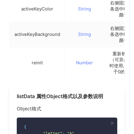
display
:
 flex
;
右侧固定索
activeKeyColor
String
条选中时字
align-items
:
 center
;
颜色
justify-content
:
 center
;
color
:
 #999
;
右侧固定索
font-size
:
 30rpx
;
activeKeyBackground
String
条选中时背
}
颜色
.tui-list__item
{
重新初始
width
:
 100%
;
（可异步加
display
:
 flex
;
reinit
Number
时使用,设置
align-items
:
 center
;
于0的数）
}
.tui-avatar
{
width
:
 68rpx
;
listData 属性Object格式以及参数说明
height
:
 68rpx
;
border-radius
:
 8rpx
;
Object格式
flex-shrink
:
 0
;
background-color
:
 #ccc
;
{
}
"letter"
:
"A"
,