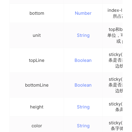
 			console
.
log
(
e
)
;
let
 value 
=
 e
.
value
;
index-list
bottom
Number
this
.
searchResult
(
value
)
;
所占高度
}
,
clearInput
(
)
{
top和bott
this
.
searchResult
(
''
)
;
unit
String
单位，可传r
}
,
或 px
input
(
e
)
{
 			console
.
log
(
e
)
;
sticky(initia
let
 value 
=
 e
.
value
;
条是否显示
topLine
Boolean
this
.
searchResult
(
value
)
;
边线条
}
,
searchResult
(
value
)
{
sticky(initia
条是否显示
bottomLine
Boolean
let
 result 
=
[
]
;
边线条
for
(
let
 item 
of
 list
)
{
let
 data 
=
 item
.
data
.
filter
(
it
sticky(initia
.
indexOf
(
value
.
toLocaleLow
height
String
条高度
if
(
data
.
length 
>
0
)
{
 					result
.
push
(
{
sticky(initia
 						letter
:
 item
.
letter
,
color
String
条字体颜
 						data
:
 data
