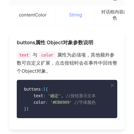
对话框内容颜
contentColor
String
色
buttons属性 Object对象参数说明
与
属性为必须项，其他额外参
text
color
数可自定义扩展，点击按钮时会在事件中回传整
个Object对象。
buttons
:
[
{
	text
:
'确定'
,
//按钮显示文本
	color
:
'#EB0909'
//字体颜色
}
]