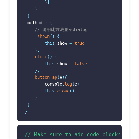
}
]
}
}
,
 methods
:
{
// 调用此方法显示dialog
shown
(
)
{
this
.
show 
=
true
}
,
close
(
)
{
this
.
show 
=
false
}
,
buttonTap
(
e
)
{
 		console
.
log
(
e
)
this
.
close
(
)
}
}
}
// Make sure to add code blocks to y