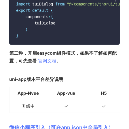
import
 tuiDialog 
from
"@/components/thorui/tui-di
export
default
{
	components
:
{
		tuiDialog

}
}
第二种，开启easycom组件模式，如果不了解如何配
(opens new window)
置，可先查看
官网文档
。
uni-app版本平台差异说明
App-Nvue
App-vue
H5
升级中
✓
✓
微信小程序引入（可在app.json中全局引入）