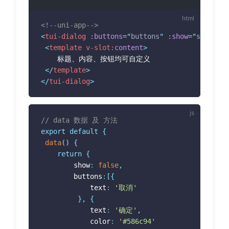
<!--uni-app-->
<
tui-dialog
:buttons
=
"
buttons
"
:show
=
"
show
"
ti
<
template
v-slot:
content
>
 	标题、内容、按钮均可自定义

</
template
>
</
tui-dialog
>
// data 数据 及 方法
export
default
{
data
(
)
{
return
{
 		show
:
false
,
 		buttons
:
[
{
 			text
:
'取消'
}
,
{
 			text
:
'确定'
,
 			color
:
'#586c94'