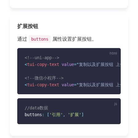
扩展按钮
通过
属性设置扩展按钮。
buttons
<!--uni-app-->
<
tui-copy-text
value
=
"
复制以及扩展按钮 上侧
"
col
<!--微信小程序-->
<
tui-copy-text
value
=
"
复制以及扩展按钮 上侧
"
col
//data数据
buttons
:
[
'引用'
,
'扩展'
]