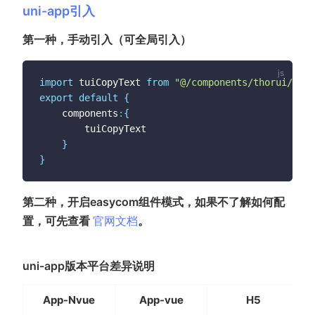
uni-app引入
第一种，手动引入（可全局引入）
import
 tuiCopyText 
from
"@/components/thorui/tui-
export
default
{
	components
:
{
		tuiCopyText

}
}
第二种，开启easycom组件模式，如果不了解如何配
(opens new window)
置，可先查看
官网文档
。
uni-app版本平台差异说明
App-Nvue
App-vue
H5