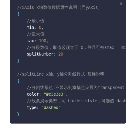
//xAxis x轴数值数据属性说明（同yAxis）
{
//最小值
	min
:
0
,
//最大值
	max
:
100
,
//分段数值，取值必须大于 0，并且可被(max - min)
	splitNumber
:
20
}
//splitLine x轴、y轴分割线样式 属性说明
{
//分割线颜色,不显示则将颜色设置为transparent
	color
:
"#e3e3e3"
,
//线条展示类型，同 border-style，可选值 dashed、d
	type
:
"dashed"
}