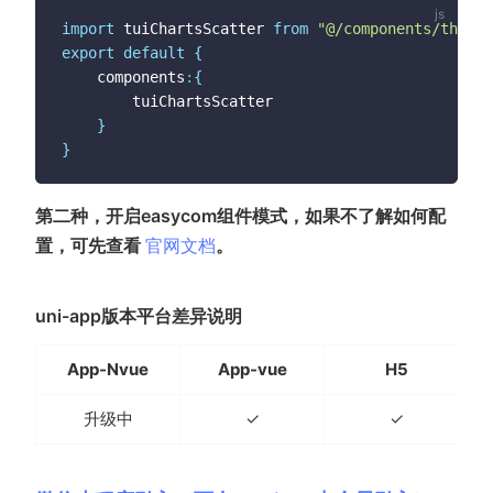
import
 tuiChartsScatter 
from
"@/components/thorui
export
default
{
	components
:
{
		tuiChartsScatter

}
}
第二种，开启easycom组件模式，如果不了解如何配
(opens new window)
置，可先查看
官网文档
。
uni-app版本平台差异说明
App-Nvue
App-vue
H5
升级中
✓
✓