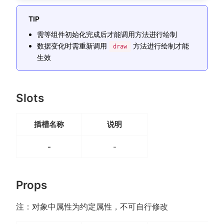
[
43294
,
81.7
,
'Canada'
]
,
TIP
[
13334
,
76.9
,
'China'
]
,
[
21291
,
78.5
,
'Cuba'
]
,
需等组件初始化完成后才能调用方法进行绘制
[
38923
,
80.8
,
'Finland'
]
,
数据变化时需重新调用
方法进行绘制才能
draw
[
37599
,
81.9
,
'France'
]
,
生效
[
44053
,
81.1
,
'Germany'
]
,
[
42182
,
82.8
,
'Iceland'
]
,
[
5903
,
66.8
,
'India'
]
,
Slots
[
36162
,
83.5
,
'Japan'
]
,
[
1390
,
71.4
,
'North Korea'
[
34644
,
80.7
,
'South Korea
插槽名称
说明
[
34186
,
80.6
,
'New Zealand
[
64304
,
81.6
,
'Norway'
]
,
-
-
[
24787
,
77.3
,
'Poland'
]
,
[
23038
,
73.13
,
'Russia'
]
,
[
19360
,
76.5
,
'Turkey'
]
,
Props
[
38225
,
81.4
,
'United King
[
53354
,
79.1
,
'United Stat
注：对象中属性为约定属性，不可自行修改
]
}
]