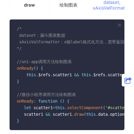
dataset,
draw
绘制图表
xAxisValFormatter
/*

 dataset：漏斗图表数据

 xAxisValFormatter：x轴label格式化方法，需带返回值

*/
//uni-app调用方法绘制图表
onReady
(
)
{
this
.
$refs
.
scatter1 
&&
this
.
$refs
.
scatter1
.
dr
}
//微信小程序调用方法绘制图表
onReady
:
function
(
)
{
let
 scatter1
=
this
.
selectComponent
(
'#scatter1'
)
   scatter1 
&&
 scatter1
.
draw
(
this
.
data
.
options1
.
d
}