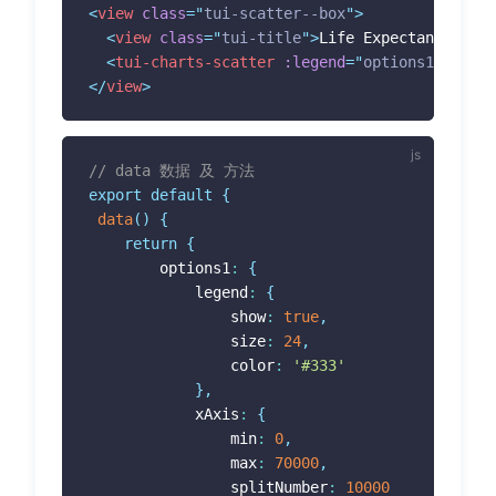
<
view
class
=
"
tui-scatter--box
"
>
<
view
class
=
"
tui-title
"
>
Life Expectancy and 
<
tui-charts-scatter
:legend
=
"
options1.legend
</
view
>
// data 数据 及 方法
export
default
{
data
(
)
{
return
{
 		options1
:
{
 			legend
:
{
 				show
:
true
,
 				size
:
24
,
 				color
:
'#333'
}
,
 			xAxis
:
{
 				min
:
0
,
 				max
:
70000
,
 				splitNumber
:
10000