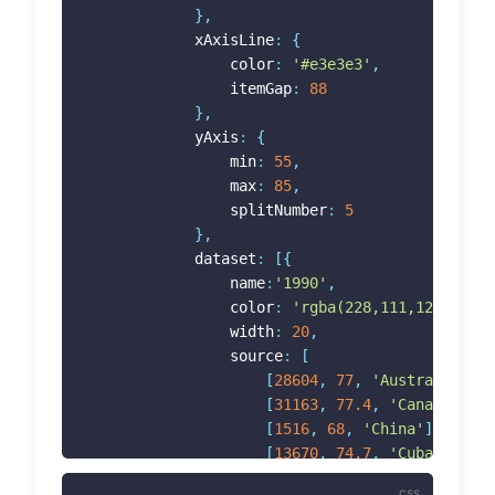
}
,
 			xAxisLine
:
{
 				color
:
'#e3e3e3'
,
 				itemGap
:
88
}
,
 			yAxis
:
{
 				min
:
55
,
 				max
:
85
,
 				splitNumber
:
5
}
,
 			dataset
:
[
{
 				name
:
'1990'
,
 				color
:
'rgba(228,111,121,.9)'
,
 				width
:
20
,
 				source
:
[
[
28604
,
77
,
'Australia'
]
,
[
31163
,
77.4
,
'Canada'
]
,
[
1516
,
68
,
'China'
]
,
[
13670
,
74.7
,
'Cuba'
]
,
[
28599
,
75
,
'Finland'
]
,