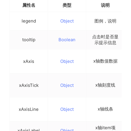
}
属性名
类型
说明
}
}
,
legend
Object
图例，说明
onReady
(
)
{
this
.
$refs
.
scatter1 
&&
this
.
$refs
.
scatter1
}
,
点击时是否显
tooltip
Boolean
 methods
:
{
示提示信息
}
x轴数值数据
xAxis
Object
}
x轴刻度线
xAxisTick
Object
x轴线条
xAxisLine
Object
x轴item项
xAxisLabel
Object